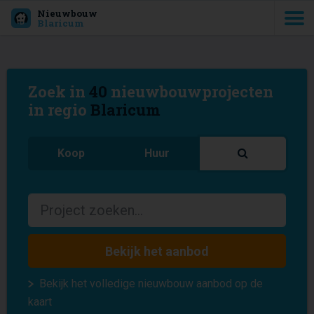
Nieuwbouw
Blaricum
Zoek in
40
nieuwbouwprojecten
in regio
Blaricum
Koop
Huur
Bekijk het aanbod
Bekijk het volledige nieuwbouw aanbod op de
kaart