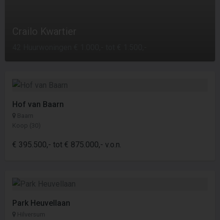
Crailo Kwartier
42 Huurwoningen € 1.000,- tot € 1.500,-
Hof van Baarn
Baarn
Koop (30)
€ 395.500,- tot € 875.000,- v.o.n.
Park Heuvellaan
Hilversum