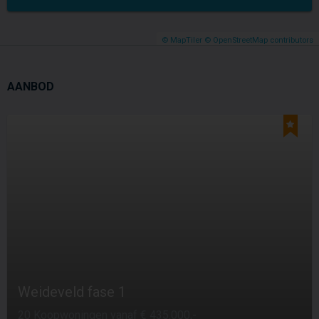
© MapTiler
© OpenStreetMap contributors
AANBOD
Weideveld fase 1
20 Koopwoningen vanaf € 435.000,-